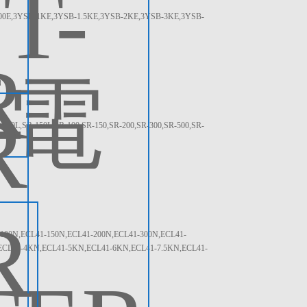
3YSB-1KE,3YSB-1.5KE,3YSB-2KE,3YSB-3KE,3YSB-
SR-150L,SR-100,SR-150,SR-200,SR-300,SR-500,SR-
,ECL41-150N,ECL41-200N,ECL41-300N,ECL41-
ECL41-4KN,ECL41-5KN,ECL41-6KN,ECL41-7.5KN,ECL41-