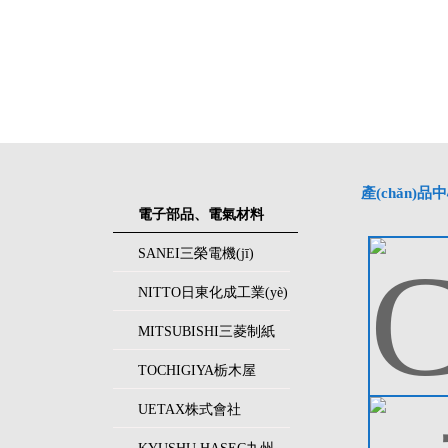
產(chǎn)品
電子部品、電氣材料
SANEI三榮電機(jī)
NITTO日東化成工業(yè)
MITSUBISHI三菱制紙
TOCHIGIYA栃木屋
UETAX株式會社