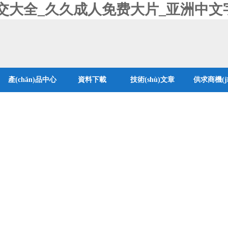
交大全_久久成人免费大片_亚洲中文
產(chǎn)品中心
資料下載
技術(shù)文章
供求商機(jī