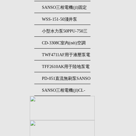
(jī)15CJT0202不銹鋼工業
SANSO三相電機(jī)固定
(yè)泵
壓力供水泵
WSS-151-50淺井泵
32NQCT50751P
SANSO三相電機(jī)
小型水力泵50PPU-750三
相電機(jī)SANSO
CD-3308C室內(nèi)空調
(diào)使用電機(jī)SANSO
TWF4711AF用于液壓泵電
三相電機(jī)
動機(jī)SANSO三相電機
TFF2610AK用于陸地泵電
(jī)
動機(jī)SANSO三相電機
PD-051直流無刷泵SANSO
(jī)
三相電機(jī)
SANSO三相電機(jī)CL-
1521防凍液壓泵