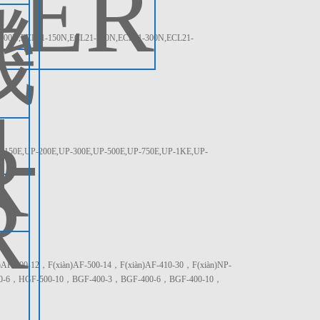
,ECL21-150N,ECL21-200N,ECL21-300N,ECL21-
E,UP-200E,UP-300E,UP-500E,UP-750E,UP-1KE,UP-
500-12，F(xiàn)AF-500-14，F(xiàn)AF-410-30，F(xiàn)NP-
-6，HGF-500-10，BGF-400-3，BGF-400-6，BGF-400-10，