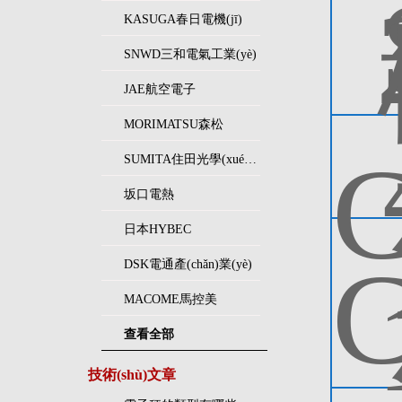
KASUGA春日電機(jī)
SNWD三和電氣工業(yè)
JAE航空電子
MORIMATSU森松
SUMITA住田光學(xué)玻璃
坂口電熱
日本HYBEC
DSK電通產(chǎn)業(yè)
MACOME馬控美
查看全部
技術(shù)文章