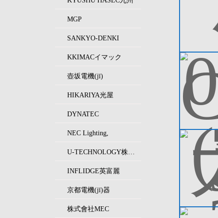
KYUSHU HASEC九州
MGP
SANKYO-DENKI
KKIMACイマック
壺坂電機(jī)
HIKARIYA光屋
DYNATEC
NEC Lighting,
U-TECHNOLOGY株式會社
INFLIDGE英富麗
京都電機(jī)器
株式會社MEC