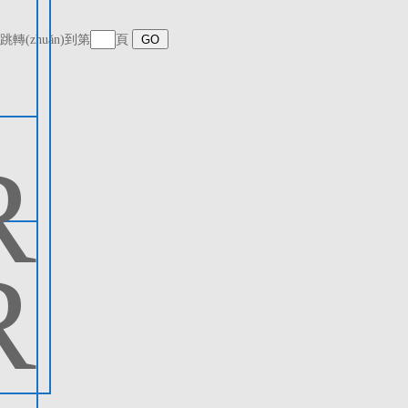
跳轉(zhuǎn)到第
頁