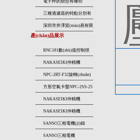
電子秤的類型有哪些
三種過濾器的特點分別有
哪些？
深圳市井澤貿(mào)易有限
產(chǎn)品展示
公司特殊照明熒光燈
RNC181數(shù)值控制徑
向壓接機(jī)NAKASEIKI
NAKASEIKI仲精機
仲精機(jī)
(jī)RNE081徑向壓接機(jī)
NPC-2RT-F32旋轉(zhuǎn)
空氣卡盤NAKASEIKI仲
方形空氣卡盤NPC-2SS-25
精機(jī)
仲精機(jī)NAKASEIKI
NAKASEIKI仲精機
(jī)NPC-2RS-F22N氣動卡
NAKASEIKI仲精機
盤
(jī)NPC-4FS-31空氣卡盤
SANSO三相電機(jī)鑄
25CT502鐵螺旋泵
SANSO三相電機