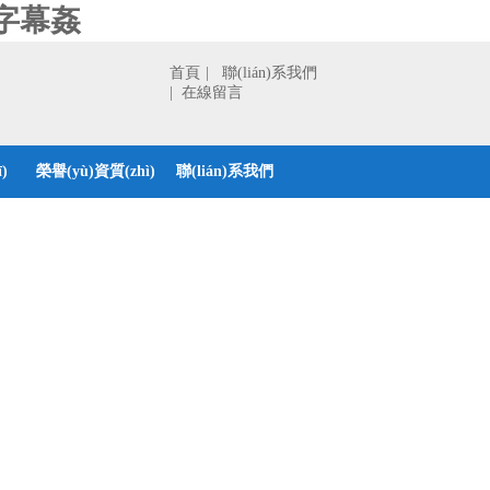
字幕姦
首頁
| 聯(lián)系我們
| 在線留言
)
榮譽(yù)資質(zhì)
聯(lián)系我們