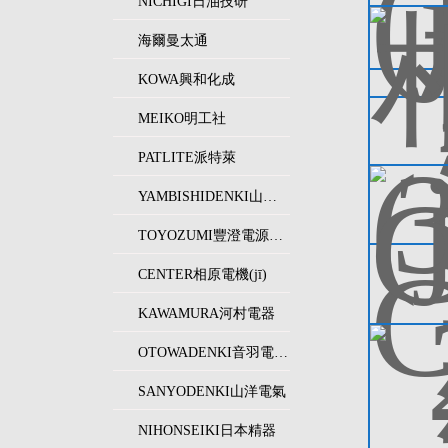
NICHIGI日油技研
海爾曼太通
KOWA興和化成
MEIKO明工社
PATLITE派特萊
YAMBISHIDENKI山菱電機(jī)
TOYOZUMI豐澄電源機(jī)器
CENTER相原電機(jī)
KAWAMURA河村電器
OTOWADENKI音羽電機(jī)工業(yè)
SANYODENKI山洋電氣
NIHONSEIKI日本精器