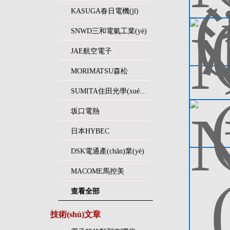
KASUGA春日電機(jī)
SNWD三和電氣工業(yè)
JAE航空電子
MORIMATSU森松
SUMITA住田光學(xué)玻璃
坂口電熱
日本HYBEC
DSK電通產(chǎn)業(yè)
MACOME馬控美
查看全部
技術(shù)文章