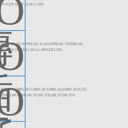
PP-02,PP-06,PP-05,HCC-04W
 ,PIPBH-EK-N,PIPB-EK-N-10A,PIPB-EK-T,PIPBH-EK-
K10-T-10A,2BW-EK2-20A,G-2BW-EK2-20A
S-10-0,MRS-20-G,MRS-20-Y,MRS-20-0,MRS-20-R,LT2-
R-E104-B,HR-E310F,MC-P3,MC-P3S,MC-P5,MC-P5S