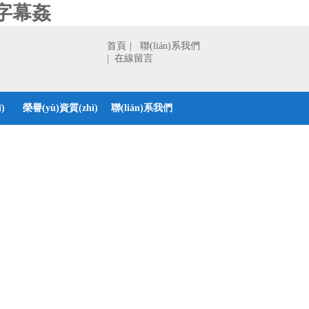
字幕姦
首頁
| 聯(lián)系我們
| 在線留言
)
榮譽(yù)資質(zhì)
聯(lián)系我們