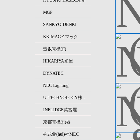
KYUSHU HASEC九州
MGP
SANKYO-DENKI
KKIMACイマック
壺坂電機(jī)
HIKARIYA光屋
DYNATEC
NEC Lighting,
U-TECHNOLOGY株式會(huì)社
INFLIDGE英富麗
京都電機(jī)器
株式會(huì)社MEC