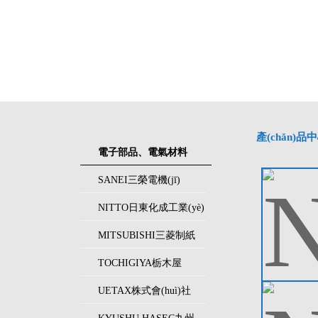
產(chǎn)品
電子部品、電氣材料
SANEI三榮電機(jī)
NITTO日東化成工業(yè)
MITSUBISHI三菱制紙
TOCHIGIYA栃木屋
UETAX株式會(huì)社