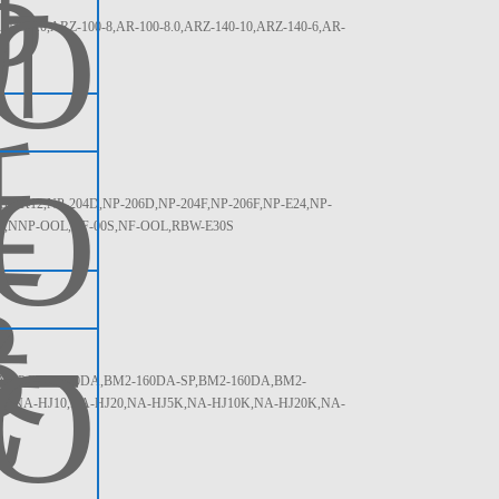
-5.0,ARZ-100-8,AR-100-8.0,ARZ-140-10,ARZ-140-6,AR-
EK12,NP-204D,NP-206D,NP-204F,NP-206F,NP-E24,NP-
00L,NNP-OOL,NF-00S,NF-OOL,RBW-E30S
-SP,BM1-100DA,BM2-160DA-SP,BM2-160DA,BM2-
5,NA-HJ10,NA-HJ20,NA-HJ5K,NA-HJ10K,NA-HJ20K,NA-