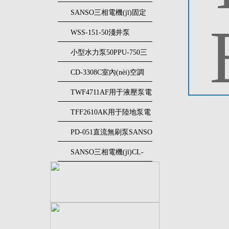
(jī)15CJT0202不銹鋼工業
SANSO三相電機(jī)固定
(yè)泵
壓力供水泵
WSS-151-50淺井泵
32NQCT50751P
SANSO三相電機(jī)
小型水力泵50PPU-750三
相電機(jī)SANSO
CD-3308C室內(nèi)空調
(diào)使用電機(jī)SANSO
TWF4711AF用于液壓泵電
三相電機(jī)
動(dòng)機(jī)SANSO三相
TFF2610AK用于陸地泵電
電機(jī)
動(dòng)機(jī)SANSO三相
PD-051直流無刷泵SANSO
電機(jī)
三相電機(jī)
SANSO三相電機(jī)CL-
1521防凍液壓泵