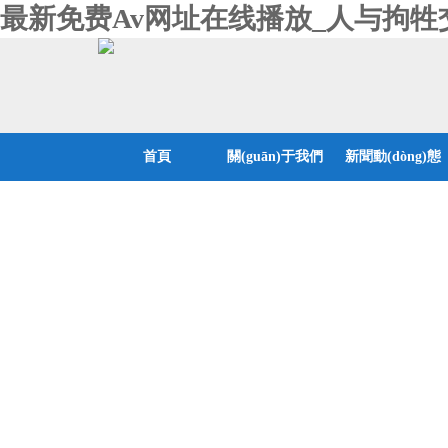
最新免费Av网址在线播放_人与拘牲
首頁
關(guān)于我們
新聞動(dòng)態
(tài)