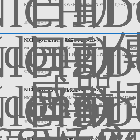
RKN,2PE-RN ,2PE-W,2PE-WKN,2PE-WN,2PN-WB,2PO-D,2PO-W,PP-01,
查看詳細(xì)介紹
NICHIDO日動(dòng)斷路器PIPB-EB-N
NICHIDO日動(dòng)斷路器PIPB-EB-N PIPB-EB-N,PIPB-EB-T,PIPB-EK-N
T,PIPB-EK-T-10A,PBW-EK-T-10A,PBWL-EK-T,PBWL-EK10-T,PBWL-E
查看詳細(xì)介紹
NICHIDO日動(dòng)延長線MRS-10-G
NICHIDO日動(dòng)延長線MRS-10-G MRS-10-G,MRS-10-Y,MRS-10-R,MR
10,PPT-20E-Y,PPT-20E-O,PPT-20E-GN,PPTW-10E-RE,PPTW-20E-RE,H
查看詳細(xì)介紹
NICHIDO日動(dòng)卷線器AL-E315N