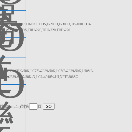
K20,M-EK30,STB-EK100DS,F-200D,F-300D,TB-100D,TB-
K5KW,SF-E100DS,TRU-220,TRU-320,TRD-220
-E39J-SBK-50K,LC75W-E39-50K,LC50W-E39-50K,L50V2-
K,L50W-E39-SBK-30K-N,LCL-4018W-HI,NFT0808SG
跳轉(zhuǎn)到第
頁