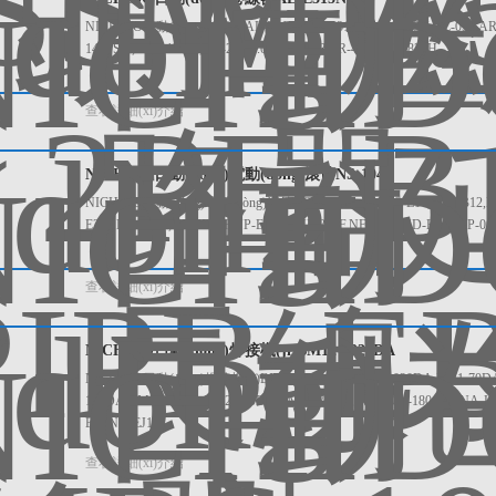
NICHIDO日動(dòng)卷線器AL-E315N AL-E315N,AL-E103N,AL-053,AR-045
140FS-8,AR-140-9.5,AR-250-8.0,ER-3515R,ER-421M,ER-820H
查看詳細(xì)介紹
NICHIDO日動(dòng)電動(dòng)滾筒NS-104
NICHIDO日動(dòng)電動(dòng)滾筒NS-104 NS-104,NS-E14,NS-EB12,NS-
E24F,NP-EB24,NP-EB24F,NP-EK24F,NF-304F,NF-E34F,ND-E34F,NP-
查看詳細(xì)介紹
NICHIDO日動(dòng)焊接機(jī)BM12-1020DA
NICHIDO日動(dòng)焊接機(jī)BM12-1020DA BM12-1020DA,BM1-70DA
180DA,BM2-200DA,BM2-230DA,BM2-270DA,NA-440V-180A-N,NA-HJ
EJ5,NA-EJ10
查看詳細(xì)介紹