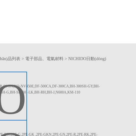
chǎn)品列表
>
電子部品、電氣材料
>
NICHIDO日動(dòng)
-01-SN,KO-NV450E,DF-500CA,DF-300CA,BH-300SH-GY,BH-
BH-G,BH-SK,BH-LK,BH-RH,BH-J,N600A,KM-110
DN,2PE-G,2PE-GK ,2PE-GKN,2PE-GN,2PE-R,2PE-RK,2PE-