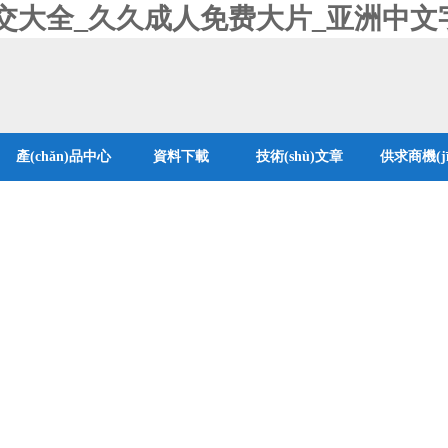
交大全_久久成人免费大片_亚洲中文
產(chǎn)品中心
資料下載
技術(shù)文章
供求商機(jī