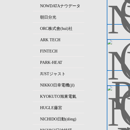
NOWDATAナウデータ
朝日分光
ORC株式會(huì)社
ARK TECH
FINTECH
PARK-HEAT
JUSTジャスト
NIKKO日幸電機(jī)
KYOKUTO旭東電氣
HUGLE藤宮
NICHIDO日動(dòng)