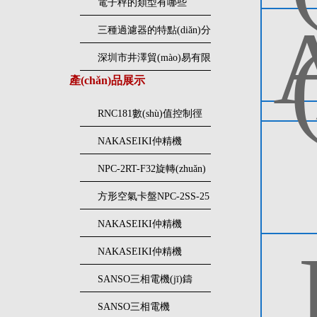
電子秤的類型有哪些
三種過濾器的特點(diǎn)分
別有哪些？
深圳市井澤貿(mào)易有限
產(chǎn)品展示
公司特殊照明熒光燈
RNC181數(shù)值控制徑
向壓接機(jī)NAKASEIKI
NAKASEIKI仲精機
仲精機(jī)
(jī)RNE081徑向壓接機(jī)
NPC-2RT-F32旋轉(zhuǎn)
空氣卡盤NAKASEIKI仲
方形空氣卡盤NPC-2SS-25
精機(jī)
仲精機(jī)NAKASEIKI
NAKASEIKI仲精機
(jī)NPC-2RS-F22N氣動
NAKASEIKI仲精機
(dòng)卡盤
(jī)NPC-4FS-31空氣卡盤
SANSO三相電機(jī)鑄
25CT502鐵螺旋泵
SANSO三相電機