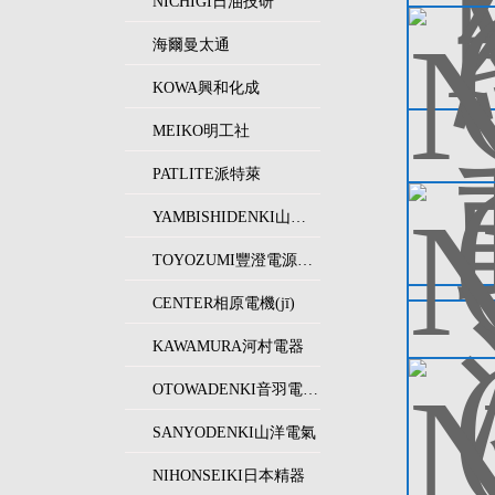
NICHIGI日油技研
海爾曼太通
KOWA興和化成
MEIKO明工社
PATLITE派特萊
YAMBISHIDENKI山菱電機(jī)
TOYOZUMI豐澄電源機(jī)器
CENTER相原電機(jī)
KAWAMURA河村電器
OTOWADENKI音羽電機(jī)工業(yè)
SANYODENKI山洋電氣
NIHONSEIKI日本精器