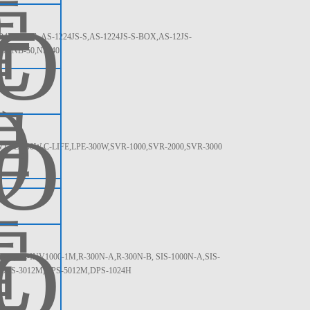
2000A,AS-1224JS-S,AS-1224JS-S-BOX,AS-12JS-
60,NB-50,NB-40
LPE-300W-C-LIFE,LPE-300W,SVR-1000,SVR-2000,SVR-3000
,NE-INV1000-1M,R-300N-A,R-300N-B, SIS-1000N-A,SIS-
M,DPS-3012M,DPS-5012M,DPS-1024H