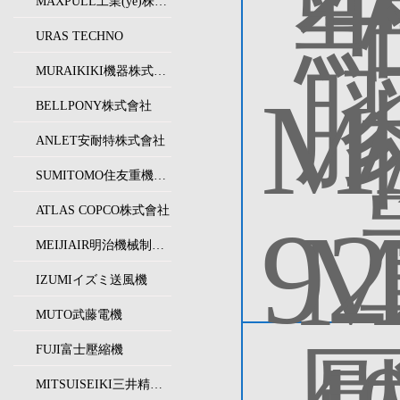
MAXPULL工業(yè)株式會社
URAS TECHNO
MURAIKIKI機器株式會社
BELLPONY株式會社
ANLET安耐特株式會社
SUMITOMO住友重機械精機
ATLAS COPCO株式會社
MEIJIAIR明治機械制作所
IZUMIイズミ送風機
MUTO武藤電機
FUJI富士壓縮機
MITSUISEIKI三井精機工業(yè)